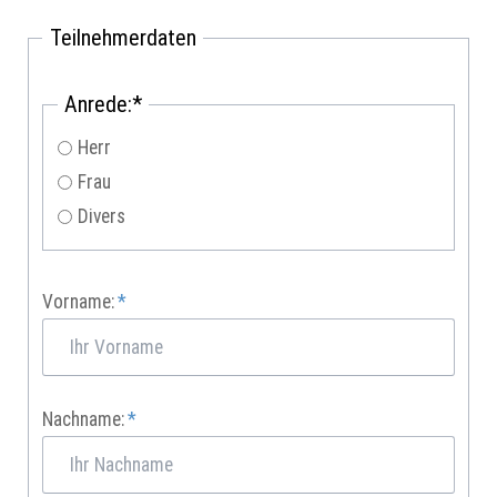
Teilnehmerdaten
Pflichtfeld
Anrede:
*
Herr
Frau
Divers
Pflichtfeld
Vorname:
*
Pflichtfeld
Nachname:
*