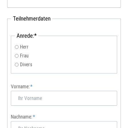
Teilnehmerdaten
Pflichtfeld
Anrede:
*
Herr
Frau
Divers
Pflichtfeld
Vorname:
*
Pflichtfeld
Nachname:
*