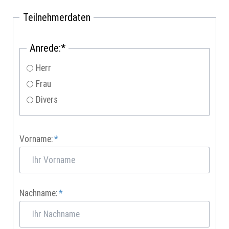
Teilnehmerdaten
Pflichtfeld
Anrede:
*
Herr
Frau
Divers
Pflichtfeld
Vorname:
*
Pflichtfeld
Nachname:
*