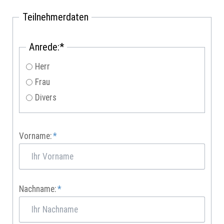
Teilnehmerdaten
Pflichtfeld
Anrede:
*
Herr
Frau
Divers
Pflichtfeld
Vorname:
*
Pflichtfeld
Nachname:
*