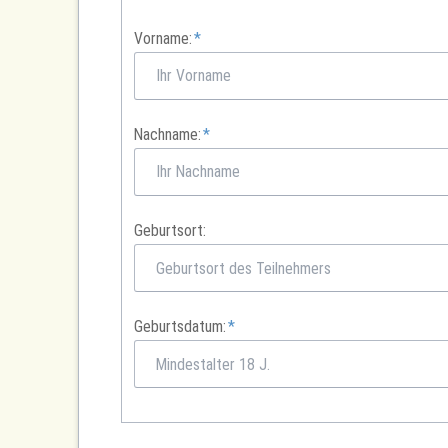
Pflichtfeld
Vorname:
*
Pflichtfeld
Nachname:
*
Geburtsort:
Pflichtfeld
Geburtsdatum:
*