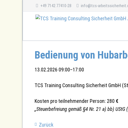
+49 7142 77410-28
info@tcs-arbeitssicherheit.
Ausbildung der Ausbilder
Befähigte Person
Bedienung von Hubar
Ausbilder Stapler
Wählen Sie aus unseren
Seminaren zur Prüfung
befähigter Personen
und fragen Sie Ihren
Ausbilder Hubarbeitsbühne
individuellen Terminwunsch bei uns an.
13.02.2026 09:00–17:00
Ausbilder Kran
Ausbilder Erdbaumaschinen und Baugeräte
NEU:
Online-Schulung: Befähigte Person (alle Module
TCS Training Consulting Sicherheit GmbH
(
S
Kosten pro teilnehmender Person: 280
€
„Steuerbefreiung gemäß §4 Nr. 21 a) bb) UStG 
Zurück