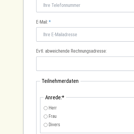
Pflichtfeld
E-Mail:
*
Evtl. abweichende Rechnungsadresse:
Teilnehmerdaten
Pflichtfeld
Anrede:
*
Herr
Frau
Divers