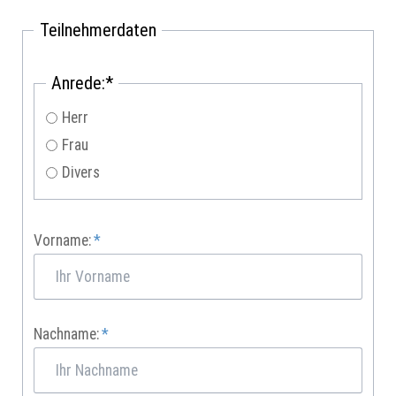
Teilnehmerdaten
Pflichtfeld
Anrede:
*
Herr
Frau
Divers
Pflichtfeld
Vorname:
*
Pflichtfeld
Nachname:
*