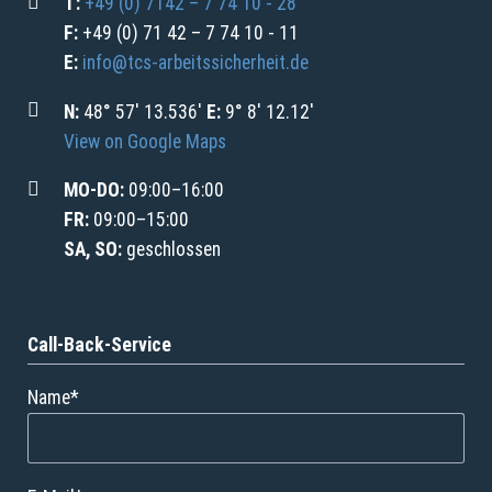
T:
+49 (0) 7142 – 7 74 10 - 28
F:
+49 (0) 71 42 – 7 74 10 - 11
E:
info@tcs-arbeitssicherheit.de
N:
48° 57' 13.536'
E:
9° 8' 12.12'
View on Google Maps
MO-DO:
09:00–16:00
FR:
09:00–15:00
SA, SO:
geschlossen
Call-Back-Service
Pflichtfeld
Name
*