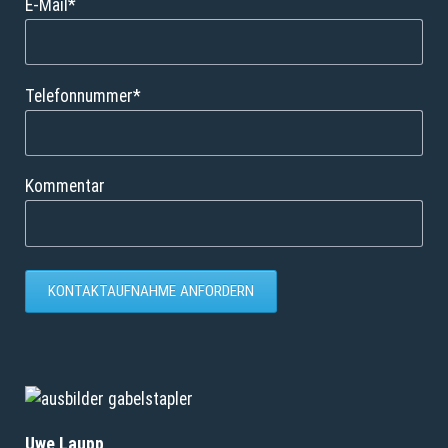
Pflichtfeld
E-Mail
*
Pflichtfeld
Telefonnummer
*
Kommentar
KONTAKTAUFNAHME ANFORDERN
Uwe Laupp