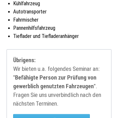
Kühlfahrzeug
Autotransporter
Fahrmischer
Pannenhilfsfahrzeug
Tieflader und Tiefladeranhänger
Übrigens:
Wir bieten u.a. folgendes Seminar an:
"
Be­fähig­te Per­son zur Prü­fung von
gewerb­lich genutz­ten Fahr­zeugen
".
Fragen Sie uns unverbind­lich nach den
nächsten Termi­nen.