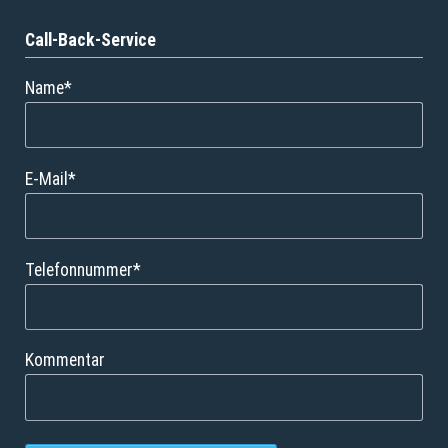
Call-Back-Service
Pflichtfeld
Name
*
Pflichtfeld
E-Mail
*
Pflichtfeld
Telefonnummer
*
Kommentar